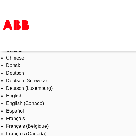
Select Language
Products & Solutions
Čeština
Industries
Chinese
Services
Dansk
About us
Deutsch
Where to buy
Deutsch (Schweiz)
Contact us
Deutsch (Luxemburg)
Careers
English
English (Canada)
Español
Français
Français (Belgique)
Français (Canada)