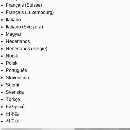
Français (Suisse)
Français (Luxembourg)
Italiano
Italiano (Svizzera)
Magyar
Nederlands
Nederlands (België)
Norsk
Polski
Português
Slovenčina
Suomi
Svenska
Türkçe
Ελληνικά
日本語
한국어