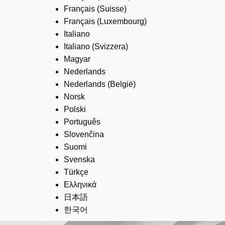
Français (Suisse)
Français (Luxembourg)
Italiano
Italiano (Svizzera)
Magyar
Nederlands
Nederlands (België)
Norsk
Polski
Português
Slovenčina
Suomi
Svenska
Türkçe
Ελληνικά
日本語
한국어