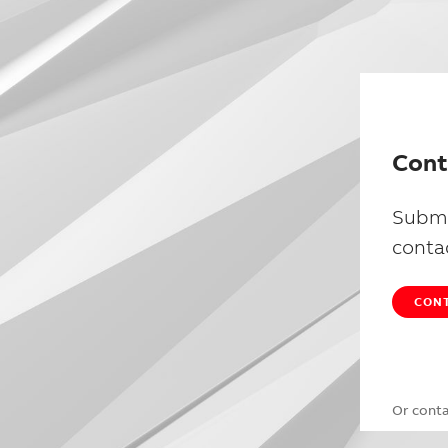
Cont
Submi
conta
CONT
Or cont