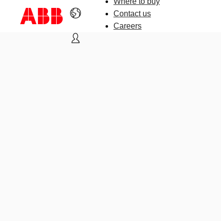
Where to buy
Contact us
Careers