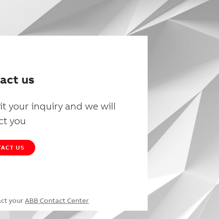
act us
t your inquiry and we will
ct you
ACT US
act your
ABB Contact Center