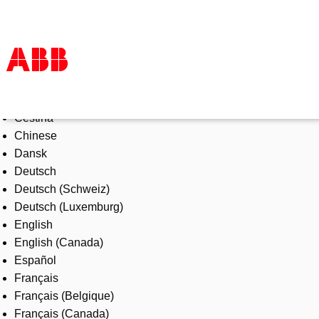
Select Language
Products & Solutions
Čeština
Industries
Chinese
Services
Dansk
About us
Deutsch
Where to buy
Deutsch (Schweiz)
Contact us
Deutsch (Luxemburg)
Careers
English
English (Canada)
Español
Français
Français (Belgique)
Français (Canada)