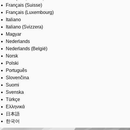
Français (Suisse)
Français (Luxembourg)
Italiano
Italiano (Svizzera)
Magyar
Nederlands
Nederlands (België)
Norsk
Polski
Português
Slovenčina
Suomi
Svenska
Türkçe
Ελληνικά
日本語
한국어