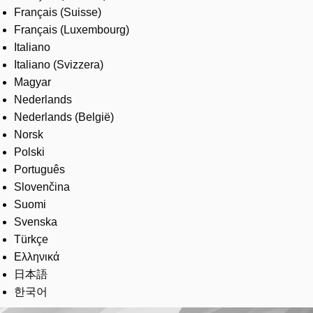
Français (Suisse)
Français (Luxembourg)
Italiano
Italiano (Svizzera)
Magyar
Nederlands
Nederlands (België)
Norsk
Polski
Português
Slovenčina
Suomi
Svenska
Türkçe
Ελληνικά
日本語
한국어