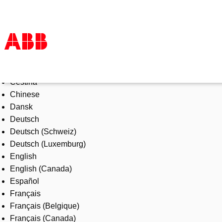
Select Language
Products & Solutions
Čeština
Industries
Chinese
Services
Dansk
About us
Deutsch
Where to buy
Deutsch (Schweiz)
Contact us
Deutsch (Luxemburg)
Careers
English
English (Canada)
Español
Français
Français (Belgique)
Français (Canada)