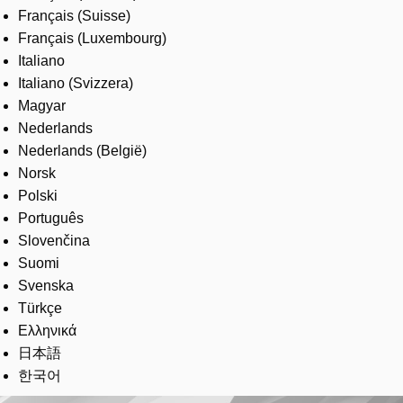
Français (Suisse)
Français (Luxembourg)
Italiano
Italiano (Svizzera)
Magyar
Nederlands
Nederlands (België)
Norsk
Polski
Português
Slovenčina
Suomi
Svenska
Türkçe
Ελληνικά
日本語
한국어