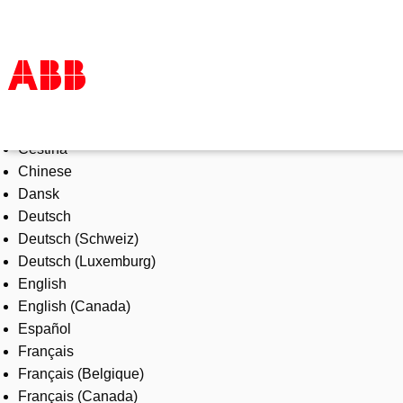
Select Language
Products & Solutions
Čeština
Industries
Chinese
Services
Dansk
About us
Deutsch
Where to buy
Deutsch (Schweiz)
Contact us
Deutsch (Luxemburg)
Careers
English
English (Canada)
Español
Français
Français (Belgique)
Français (Canada)