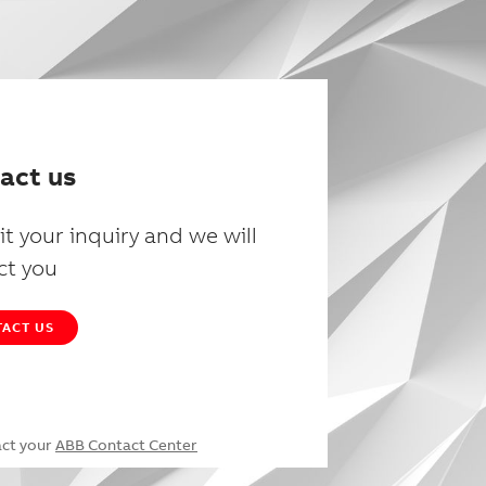
act us
t your inquiry and we will
ct you
ACT US
act your
ABB Contact Center