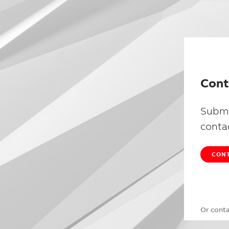
Cont
Submi
conta
CONT
Or cont