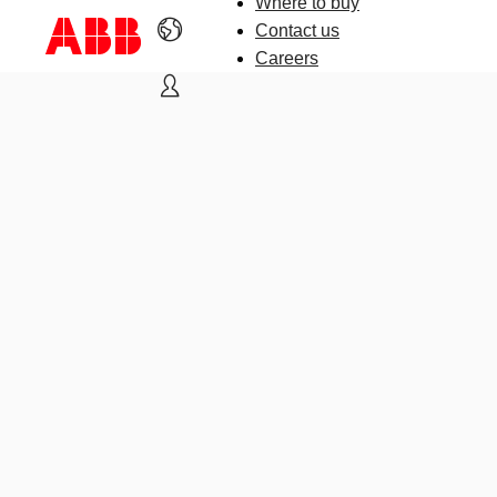
Where to buy
Contact us
Careers