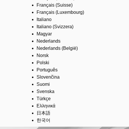
Français (Suisse)
Français (Luxembourg)
Italiano
Italiano (Svizzera)
Magyar
Nederlands
Nederlands (België)
Norsk
Polski
Português
Slovenčina
Suomi
Svenska
Türkçe
Ελληνικά
日本語
한국어