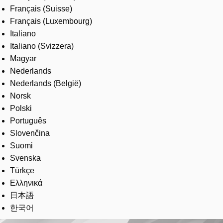
Français (Suisse)
Français (Luxembourg)
Italiano
Italiano (Svizzera)
Magyar
Nederlands
Nederlands (België)
Norsk
Polski
Português
Slovenčina
Suomi
Svenska
Türkçe
Ελληνικά
日本語
한국어