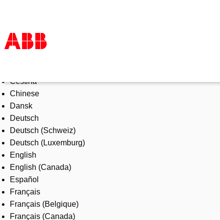
Select Language
Products & Solutions
Čeština
Industries
Chinese
Services
Dansk
About us
Deutsch
Where to buy
Deutsch (Schweiz)
Contact us
Deutsch (Luxemburg)
Careers
English
English (Canada)
Español
Français
Français (Belgique)
Français (Canada)