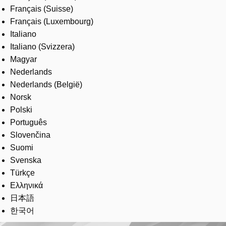
Français (Suisse)
Français (Luxembourg)
Italiano
Italiano (Svizzera)
Magyar
Nederlands
Nederlands (België)
Norsk
Polski
Português
Slovenčina
Suomi
Svenska
Türkçe
Ελληνικά
日本語
한국어