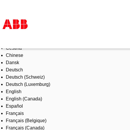
Select Language
Products & Solutions
Čeština
Industries
Chinese
Services
Dansk
About us
Deutsch
Where to buy
Deutsch (Schweiz)
Contact us
Deutsch (Luxemburg)
Careers
English
English (Canada)
Español
Français
Français (Belgique)
Français (Canada)