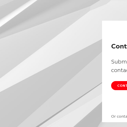
Cont
Submi
conta
CONT
Or cont