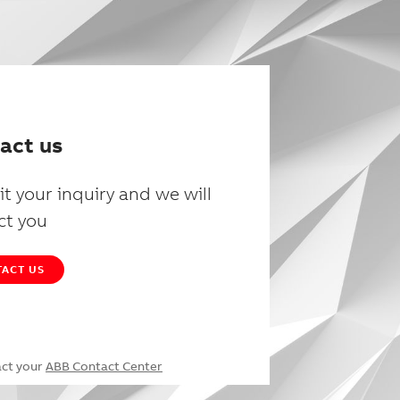
act us
t your inquiry and we will
ct you
ACT US
act your
ABB Contact Center