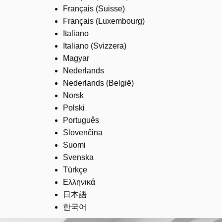
Français (Suisse)
Français (Luxembourg)
Italiano
Italiano (Svizzera)
Magyar
Nederlands
Nederlands (België)
Norsk
Polski
Português
Slovenčina
Suomi
Svenska
Türkçe
Ελληνικά
日本語
한국어