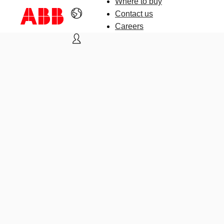
Where to buy
Contact us
Careers