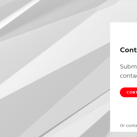
Cont
Submi
conta
CONT
Or cont