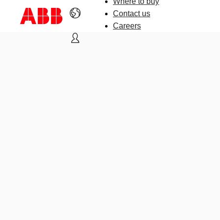
Where to buy
Contact us
Careers