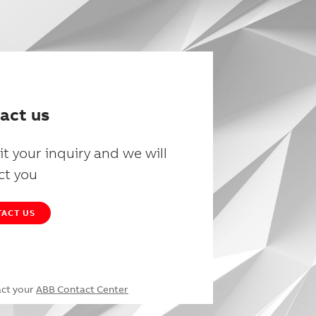
act us
t your inquiry and we will
ct you
ACT US
act your
ABB Contact Center