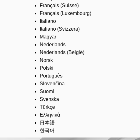
Français (Suisse)
Français (Luxembourg)
Italiano
Italiano (Svizzera)
Magyar
Nederlands
Nederlands (België)
Norsk
Polski
Português
Slovenčina
Suomi
Svenska
Türkçe
Ελληνικά
日本語
한국어