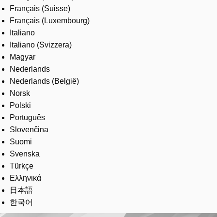
Français (Suisse)
Français (Luxembourg)
Italiano
Italiano (Svizzera)
Magyar
Nederlands
Nederlands (België)
Norsk
Polski
Português
Slovenčina
Suomi
Svenska
Türkçe
Ελληνικά
日本語
한국어