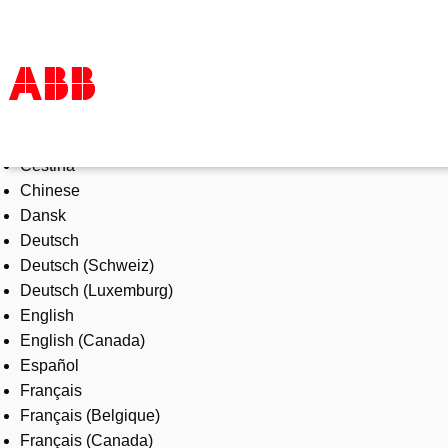
Select Language
Products & Solutions
Čeština
Industries
Chinese
Services
Dansk
About us
Deutsch
Where to buy
Deutsch (Schweiz)
Contact us
Deutsch (Luxemburg)
Careers
English
English (Canada)
Español
Français
Français (Belgique)
Français (Canada)