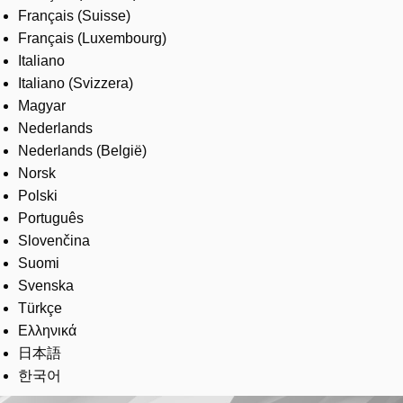
Français (Suisse)
Français (Luxembourg)
Italiano
Italiano (Svizzera)
Magyar
Nederlands
Nederlands (België)
Norsk
Polski
Português
Slovenčina
Suomi
Svenska
Türkçe
Ελληνικά
日本語
한국어