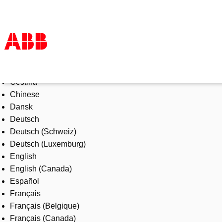
Select Language
Products & Solutions
Čeština
Industries
Chinese
Services
Dansk
About us
Deutsch
Where to buy
Deutsch (Schweiz)
Contact us
Deutsch (Luxemburg)
Careers
English
English (Canada)
Español
Français
Français (Belgique)
Français (Canada)