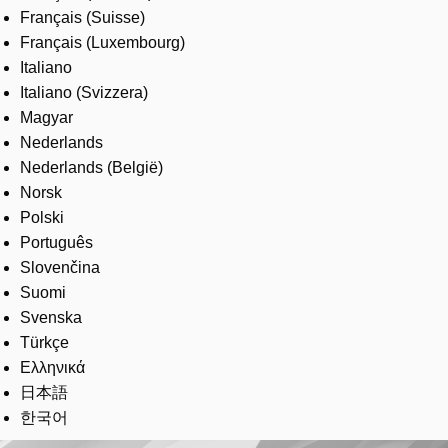
Français (Suisse)
Français (Luxembourg)
Italiano
Italiano (Svizzera)
Magyar
Nederlands
Nederlands (België)
Norsk
Polski
Português
Slovenčina
Suomi
Svenska
Türkçe
Ελληνικά
日本語
한국어