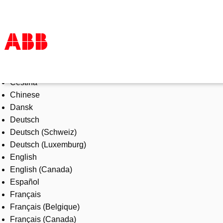
Select Language
Products & Solutions
Čeština
Industries
Chinese
Services
Dansk
About us
Deutsch
Where to buy
Deutsch (Schweiz)
Contact us
Deutsch (Luxemburg)
Careers
English
English (Canada)
Español
Français
Français (Belgique)
Français (Canada)