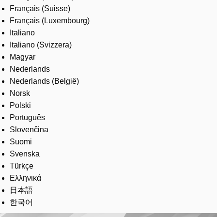
Français (Suisse)
Français (Luxembourg)
Italiano
Italiano (Svizzera)
Magyar
Nederlands
Nederlands (België)
Norsk
Polski
Português
Slovenčina
Suomi
Svenska
Türkçe
Ελληνικά
日本語
한국어