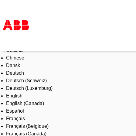
Select Language
Products & Solutions
Čeština
Industries
Chinese
Services
Dansk
About us
Deutsch
Where to buy
Deutsch (Schweiz)
Contact us
Deutsch (Luxemburg)
Careers
English
English (Canada)
Español
Français
Français (Belgique)
Français (Canada)