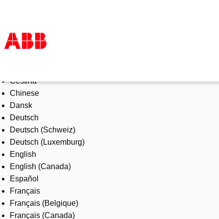
Select Language
Products & Solutions
Čeština
Industries
Chinese
Services
Dansk
About us
Deutsch
Where to buy
Deutsch (Schweiz)
Contact us
Deutsch (Luxemburg)
Careers
English
English (Canada)
Español
Français
Français (Belgique)
Français (Canada)