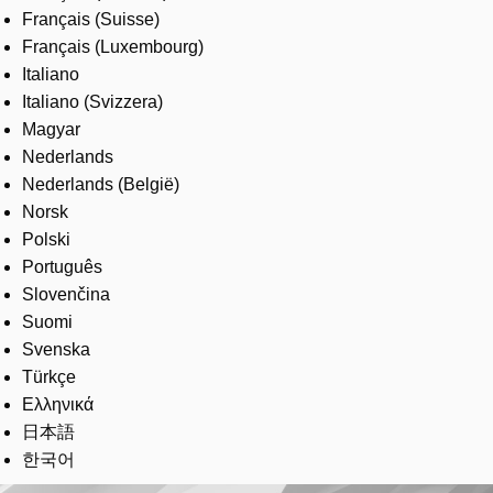
Français (Suisse)
Français (Luxembourg)
Italiano
Italiano (Svizzera)
Magyar
Nederlands
Nederlands (België)
Norsk
Polski
Português
Slovenčina
Suomi
Svenska
Türkçe
Ελληνικά
日本語
한국어