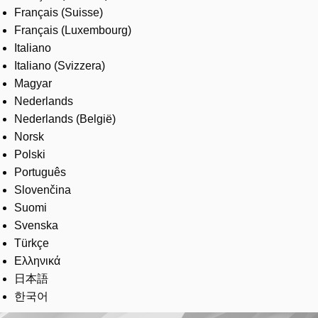
Français (Suisse)
Français (Luxembourg)
Italiano
Italiano (Svizzera)
Magyar
Nederlands
Nederlands (België)
Norsk
Polski
Português
Slovenčina
Suomi
Svenska
Türkçe
Ελληνικά
日本語
한국어