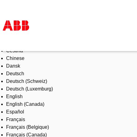
Select Language
Products & Solutions
Čeština
Industries
Chinese
Services
Dansk
About us
Deutsch
Where to buy
Deutsch (Schweiz)
Contact us
Deutsch (Luxemburg)
Careers
English
English (Canada)
Español
Français
Français (Belgique)
Français (Canada)