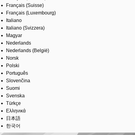
Français (Suisse)
Français (Luxembourg)
Italiano
Italiano (Svizzera)
Magyar
Nederlands
Nederlands (België)
Norsk
Polski
Português
Slovenčina
Suomi
Svenska
Türkçe
Ελληνικά
日本語
한국어