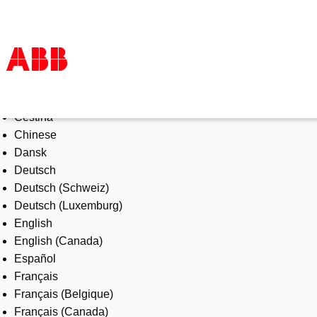
Select Language
Products & Solutions
Čeština
Industries
Chinese
Services
Dansk
About us
Deutsch
Where to buy
Deutsch (Schweiz)
Contact us
Deutsch (Luxemburg)
Careers
English
English (Canada)
Español
Français
Français (Belgique)
Français (Canada)