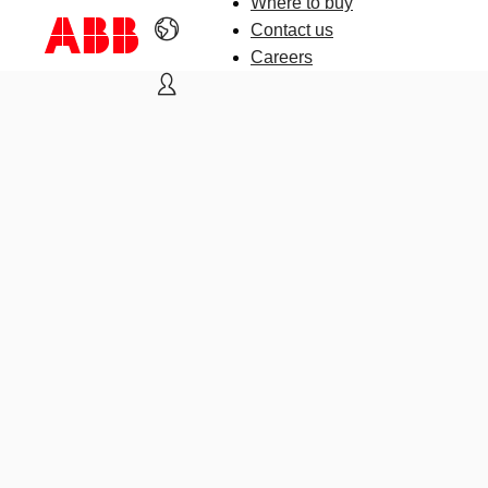
Where to buy
Contact us
Careers