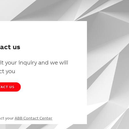
act us
t your inquiry and we will
ct you
ACT US
act your
ABB Contact Center