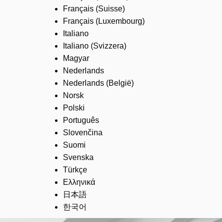
Français (Suisse)
Français (Luxembourg)
Italiano
Italiano (Svizzera)
Magyar
Nederlands
Nederlands (België)
Norsk
Polski
Português
Slovenčina
Suomi
Svenska
Türkçe
Ελληνικά
日本語
한국어