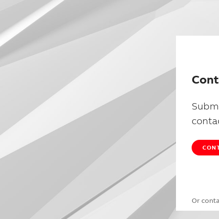
Cont
Submi
conta
CONT
Or cont