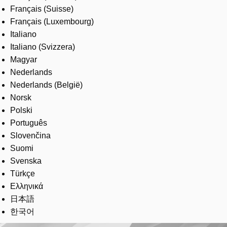
Français (Suisse)
Français (Luxembourg)
Italiano
Italiano (Svizzera)
Magyar
Nederlands
Nederlands (België)
Norsk
Polski
Português
Slovenčina
Suomi
Svenska
Türkçe
Ελληνικά
日本語
한국어