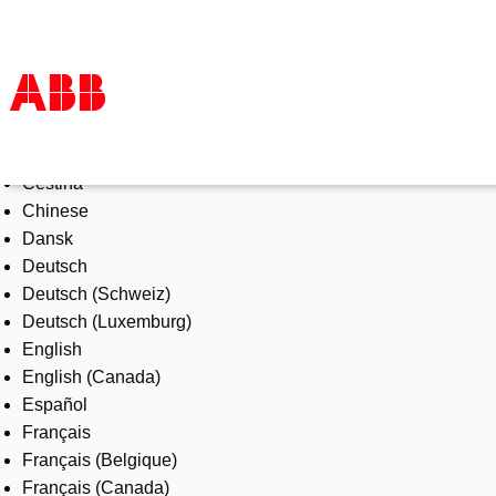
Select Language
Products & Solutions
Čeština
Industries
Chinese
Services
Dansk
About us
Deutsch
Where to buy
Deutsch (Schweiz)
Contact us
Deutsch (Luxemburg)
Careers
English
English (Canada)
Español
Français
Français (Belgique)
Français (Canada)