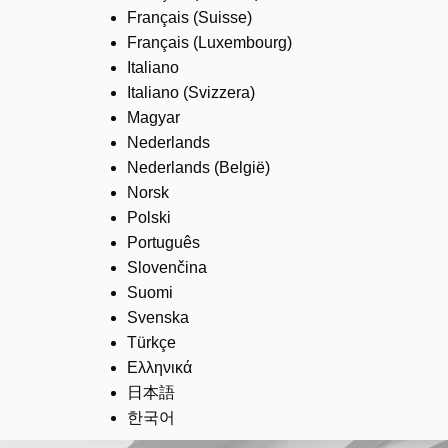
Français (Suisse)
Français (Luxembourg)
Italiano
Italiano (Svizzera)
Magyar
Nederlands
Nederlands (België)
Norsk
Polski
Português
Slovenčina
Suomi
Svenska
Türkçe
Ελληνικά
日本語
한국어