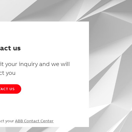
act us
t your inquiry and we will
ct you
ACT US
act your
ABB Contact Center