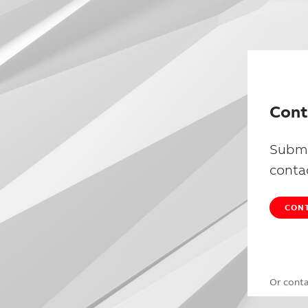
Cont
Submi
conta
CONT
Or cont