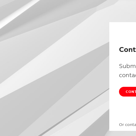
Cont
Submi
conta
CONT
Or cont