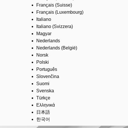
Français (Suisse)
Français (Luxembourg)
Italiano
Italiano (Svizzera)
Magyar
Nederlands
Nederlands (België)
Norsk
Polski
Português
Slovenčina
Suomi
Svenska
Türkçe
Ελληνικά
日本語
한국어