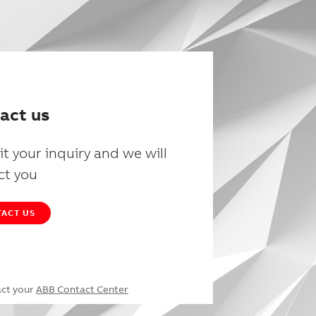
act us
t your inquiry and we will
ct you
ACT US
act your
ABB Contact Center