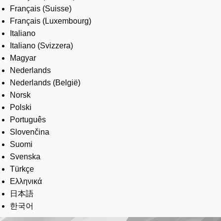
Français (Suisse)
Français (Luxembourg)
Italiano
Italiano (Svizzera)
Magyar
Nederlands
Nederlands (België)
Norsk
Polski
Português
Slovenčina
Suomi
Svenska
Türkçe
Ελληνικά
日本語
한국어