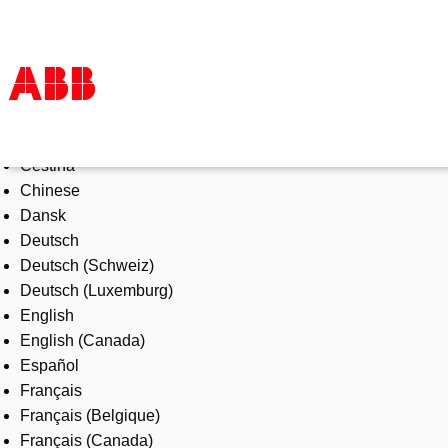
Select Language
Products & Solutions
Čeština
Industries
Chinese
Services
Dansk
About us
Deutsch
Where to buy
Deutsch (Schweiz)
Contact us
Deutsch (Luxemburg)
Careers
English
English (Canada)
Español
Français
Français (Belgique)
Français (Canada)