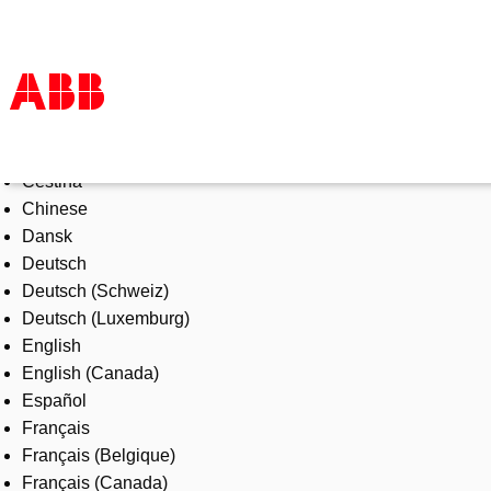
Select Language
Products & Solutions
Čeština
Industries
Chinese
Services
Dansk
About us
Deutsch
Where to buy
Deutsch (Schweiz)
Contact us
Deutsch (Luxemburg)
Careers
English
English (Canada)
Español
Français
Français (Belgique)
Français (Canada)