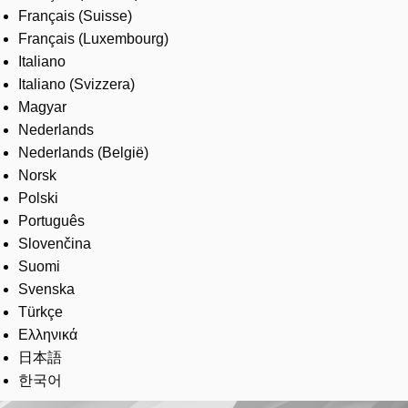
Français (Suisse)
Français (Luxembourg)
Italiano
Italiano (Svizzera)
Magyar
Nederlands
Nederlands (België)
Norsk
Polski
Português
Slovenčina
Suomi
Svenska
Türkçe
Ελληνικά
日本語
한국어