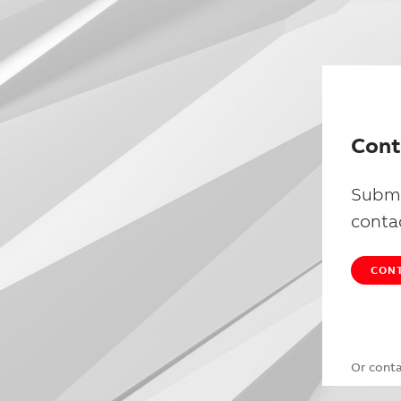
Cont
Submi
conta
CONT
Or cont