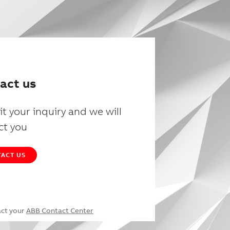
act us
t your inquiry and we will
ct you
ACT US
act your
ABB Contact Center