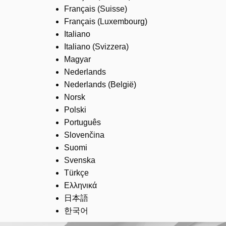
Français (Suisse)
Français (Luxembourg)
Italiano
Italiano (Svizzera)
Magyar
Nederlands
Nederlands (België)
Norsk
Polski
Português
Slovenčina
Suomi
Svenska
Türkçe
Ελληνικά
日本語
한국어