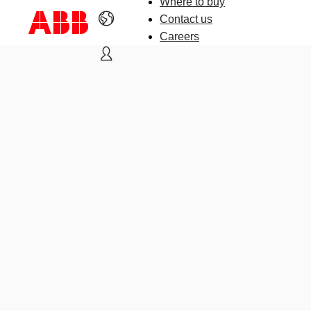
Where to buy
Contact us
Careers