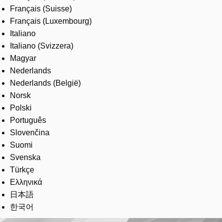
Français (Suisse)
Français (Luxembourg)
Italiano
Italiano (Svizzera)
Magyar
Nederlands
Nederlands (België)
Norsk
Polski
Português
Slovenčina
Suomi
Svenska
Türkçe
Ελληνικά
日本語
한국어