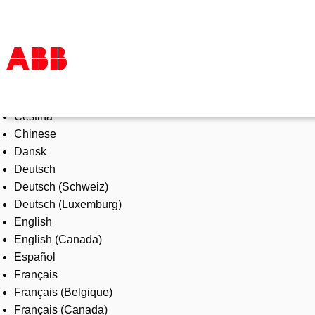
Select Language
Products & Solutions
Čeština
Industries
Chinese
Services
Dansk
About us
Deutsch
Where to buy
Deutsch (Schweiz)
Contact us
Deutsch (Luxemburg)
Careers
English
English (Canada)
Español
Français
Français (Belgique)
Français (Canada)