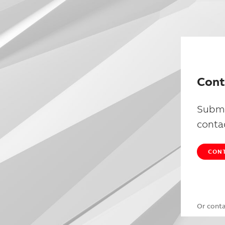
Cont
Submi
conta
CONT
Or cont