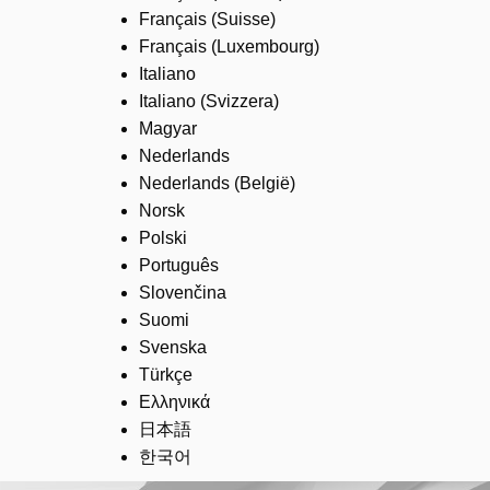
Français (Suisse)
Français (Luxembourg)
Italiano
Italiano (Svizzera)
Magyar
Nederlands
Nederlands (België)
Norsk
Polski
Português
Slovenčina
Suomi
Svenska
Türkçe
Ελληνικά
日本語
한국어