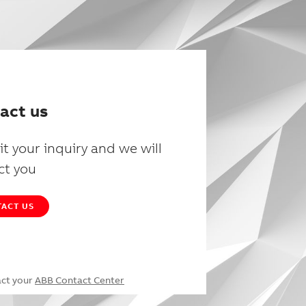
act us
t your inquiry and we will
ct you
ACT US
act your
ABB Contact Center