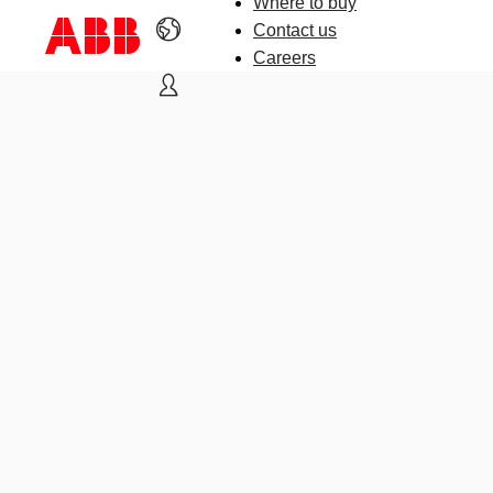
Where to buy
Contact us
Careers