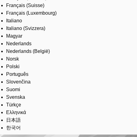
Français (Suisse)
Français (Luxembourg)
Italiano
Italiano (Svizzera)
Magyar
Nederlands
Nederlands (België)
Norsk
Polski
Português
Slovenčina
Suomi
Svenska
Türkçe
Ελληνικά
日本語
한국어