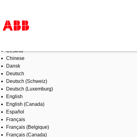
Select Language
Products & Solutions
Čeština
Industries
Chinese
Services
Dansk
About us
Deutsch
Where to buy
Deutsch (Schweiz)
Contact us
Deutsch (Luxemburg)
Careers
English
English (Canada)
Español
Français
Français (Belgique)
Français (Canada)