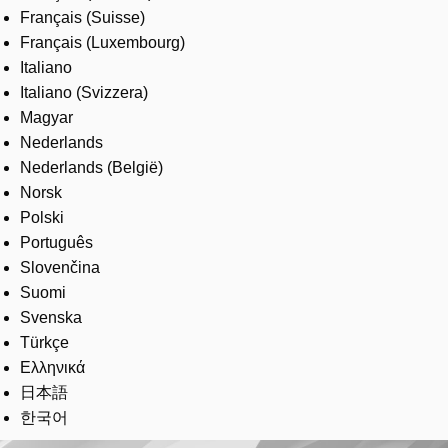
Français (Suisse)
Français (Luxembourg)
Italiano
Italiano (Svizzera)
Magyar
Nederlands
Nederlands (België)
Norsk
Polski
Português
Slovenčina
Suomi
Svenska
Türkçe
Ελληνικά
日本語
한국어