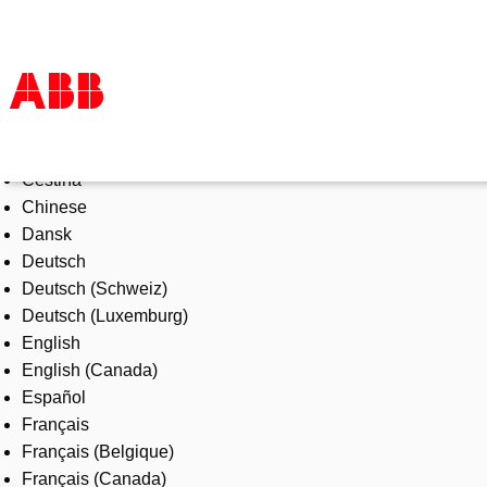
Select Language
Products & Solutions
Čeština
Industries
Chinese
Services
Dansk
About us
Deutsch
Where to buy
Deutsch (Schweiz)
Contact us
Deutsch (Luxemburg)
Careers
English
English (Canada)
Español
Français
Français (Belgique)
Français (Canada)