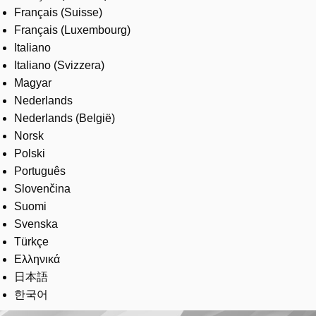
Français (Suisse)
Français (Luxembourg)
Italiano
Italiano (Svizzera)
Magyar
Nederlands
Nederlands (België)
Norsk
Polski
Português
Slovenčina
Suomi
Svenska
Türkçe
Ελληνικά
日本語
한국어