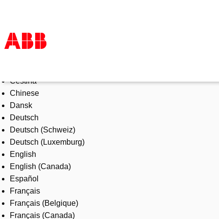
Select Language
Products & Solutions
Čeština
Industries
Chinese
Services
Dansk
About us
Deutsch
Where to buy
Deutsch (Schweiz)
Contact us
Deutsch (Luxemburg)
Careers
English
English (Canada)
Español
Français
Français (Belgique)
Français (Canada)