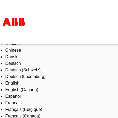
Select Language
Products & Solutions
Čeština
Industries
Chinese
Services
Dansk
About us
Deutsch
Where to buy
Deutsch (Schweiz)
Contact us
Deutsch (Luxemburg)
Careers
English
English (Canada)
Español
Français
Français (Belgique)
Français (Canada)