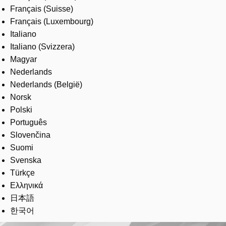
Français (Suisse)
Français (Luxembourg)
Italiano
Italiano (Svizzera)
Magyar
Nederlands
Nederlands (België)
Norsk
Polski
Português
Slovenčina
Suomi
Svenska
Türkçe
Ελληνικά
日本語
한국어