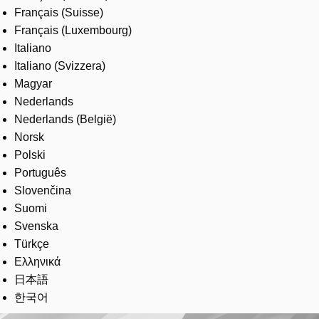
Français (Suisse)
Français (Luxembourg)
Italiano
Italiano (Svizzera)
Magyar
Nederlands
Nederlands (België)
Norsk
Polski
Português
Slovenčina
Suomi
Svenska
Türkçe
Ελληνικά
日本語
한국어