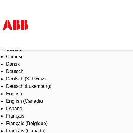
Select Language
Products & Solutions
Čeština
Industries
Chinese
Services
Dansk
About us
Deutsch
Where to buy
Deutsch (Schweiz)
Contact us
Deutsch (Luxemburg)
Careers
English
English (Canada)
Español
Français
Français (Belgique)
Français (Canada)