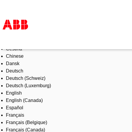
Select Language
Products & Solutions
Čeština
Industries
Chinese
Services
Dansk
About us
Deutsch
Where to buy
Deutsch (Schweiz)
Contact us
Deutsch (Luxemburg)
Careers
English
English (Canada)
Español
Français
Français (Belgique)
Français (Canada)