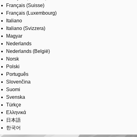
Français (Suisse)
Français (Luxembourg)
Italiano
Italiano (Svizzera)
Magyar
Nederlands
Nederlands (België)
Norsk
Polski
Português
Slovenčina
Suomi
Svenska
Türkçe
Ελληνικά
日本語
한국어