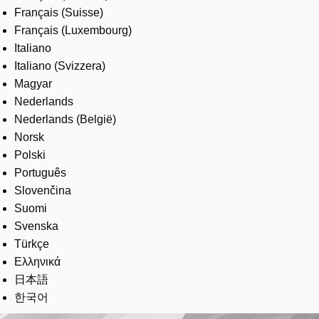
Français (Suisse)
Français (Luxembourg)
Italiano
Italiano (Svizzera)
Magyar
Nederlands
Nederlands (België)
Norsk
Polski
Português
Slovenčina
Suomi
Svenska
Türkçe
Ελληνικά
日本語
한국어