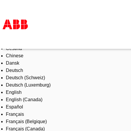
Select Language
Products & Solutions
Čeština
Industries
Chinese
Services
Dansk
About us
Deutsch
Where to buy
Deutsch (Schweiz)
Contact us
Deutsch (Luxemburg)
Careers
English
English (Canada)
Español
Français
Français (Belgique)
Français (Canada)