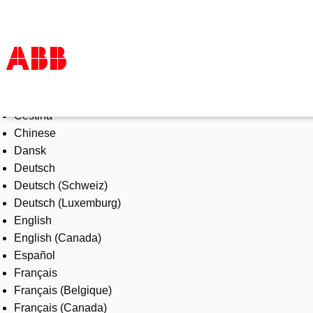
Select Language
Products & Solutions
Čeština
Industries
Chinese
Services
Dansk
About us
Deutsch
Where to buy
Deutsch (Schweiz)
Contact us
Deutsch (Luxemburg)
Careers
English
English (Canada)
Español
Français
Français (Belgique)
Français (Canada)