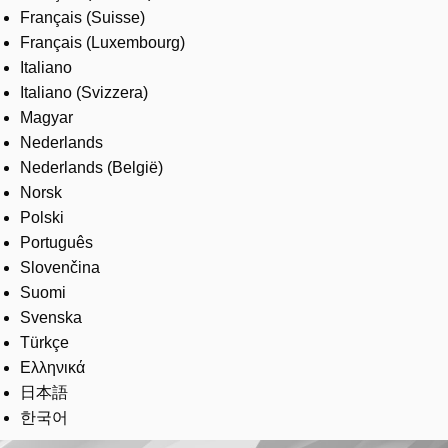
Français (Suisse)
Français (Luxembourg)
Italiano
Italiano (Svizzera)
Magyar
Nederlands
Nederlands (België)
Norsk
Polski
Português
Slovenčina
Suomi
Svenska
Türkçe
Ελληνικά
日本語
한국어