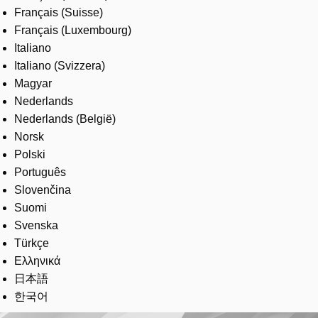
Français (Suisse)
Français (Luxembourg)
Italiano
Italiano (Svizzera)
Magyar
Nederlands
Nederlands (België)
Norsk
Polski
Português
Slovenčina
Suomi
Svenska
Türkçe
Ελληνικά
日本語
한국어