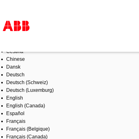
Select Language
Products & Solutions
Čeština
Industries
Chinese
Services
Dansk
About us
Deutsch
Where to buy
Deutsch (Schweiz)
Contact us
Deutsch (Luxemburg)
Careers
English
English (Canada)
Español
Français
Français (Belgique)
Français (Canada)