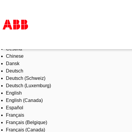
Select Language
Products & Solutions
Čeština
Industries
Chinese
Services
Dansk
About us
Deutsch
Where to buy
Deutsch (Schweiz)
Contact us
Deutsch (Luxemburg)
Careers
English
English (Canada)
Español
Français
Français (Belgique)
Français (Canada)