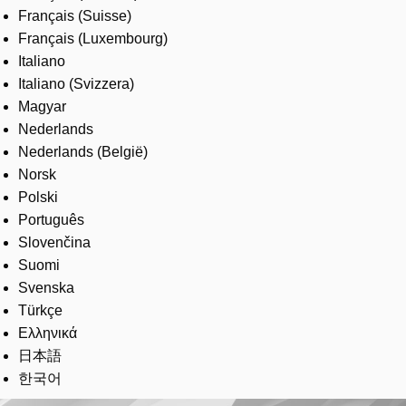
Français (Suisse)
Français (Luxembourg)
Italiano
Italiano (Svizzera)
Magyar
Nederlands
Nederlands (België)
Norsk
Polski
Português
Slovenčina
Suomi
Svenska
Türkçe
Ελληνικά
日本語
한국어