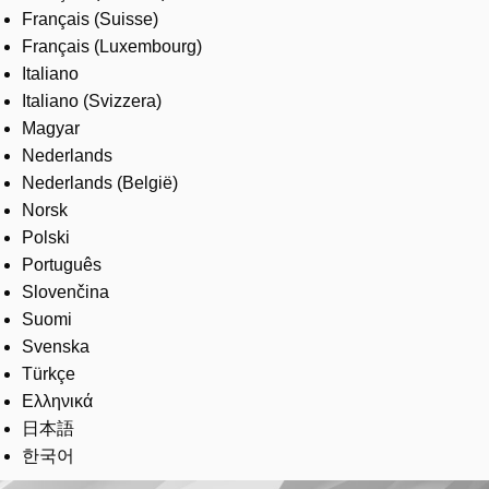
Français (Suisse)
Français (Luxembourg)
Italiano
Italiano (Svizzera)
Magyar
Nederlands
Nederlands (België)
Norsk
Polski
Português
Slovenčina
Suomi
Svenska
Türkçe
Ελληνικά
日本語
한국어