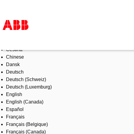
Select Language
Products & Solutions
Čeština
Industries
Chinese
Services
Dansk
About us
Deutsch
Where to buy
Deutsch (Schweiz)
Contact us
Deutsch (Luxemburg)
Careers
English
English (Canada)
Español
Français
Français (Belgique)
Français (Canada)