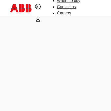
Where to buy
Contact us
Careers