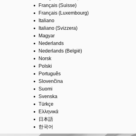
Français (Suisse)
Français (Luxembourg)
Italiano
Italiano (Svizzera)
Magyar
Nederlands
Nederlands (België)
Norsk
Polski
Português
Slovenčina
Suomi
Svenska
Türkçe
Ελληνικά
日本語
한국어