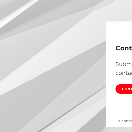
Cont
Submi
conta
CONT
Or cont