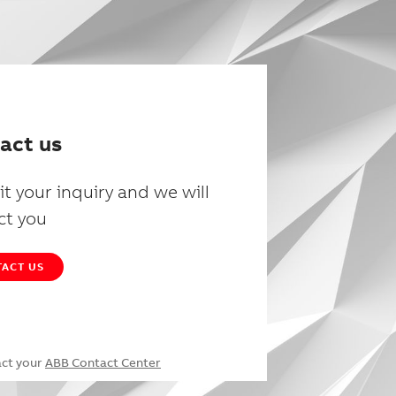
act us
t your inquiry and we will
ct you
ACT US
act your
ABB Contact Center