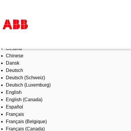
Select Language
Products & Solutions
Čeština
Industries
Chinese
Services
Dansk
About us
Deutsch
Where to buy
Deutsch (Schweiz)
Contact us
Deutsch (Luxemburg)
Careers
English
English (Canada)
Español
Français
Français (Belgique)
Français (Canada)