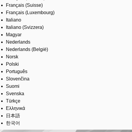
Français (Suisse)
Français (Luxembourg)
Italiano
Italiano (Svizzera)
Magyar
Nederlands
Nederlands (België)
Norsk
Polski
Português
Slovenčina
Suomi
Svenska
Türkçe
Ελληνικά
日本語
한국어