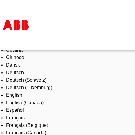
Select Language
Products & Solutions
Čeština
Industries
Chinese
Services
Dansk
About us
Deutsch
Where to buy
Deutsch (Schweiz)
Contact us
Deutsch (Luxemburg)
Careers
English
English (Canada)
Español
Français
Français (Belgique)
Français (Canada)