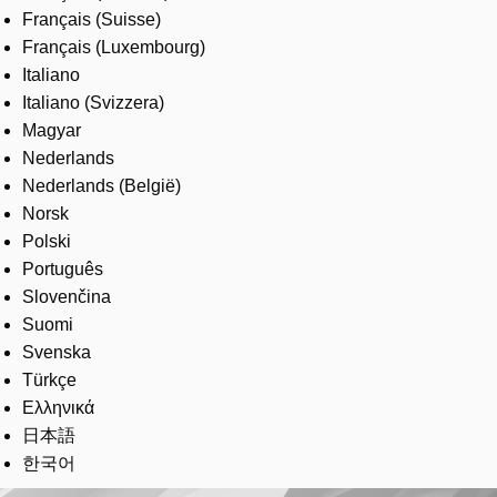
Français (Suisse)
Français (Luxembourg)
Italiano
Italiano (Svizzera)
Magyar
Nederlands
Nederlands (België)
Norsk
Polski
Português
Slovenčina
Suomi
Svenska
Türkçe
Ελληνικά
日本語
한국어