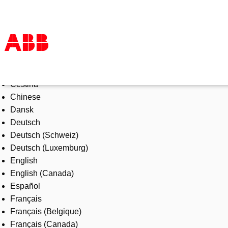
Select Language
Products & Solutions
Čeština
Industries
Chinese
Services
Dansk
About us
Deutsch
Where to buy
Deutsch (Schweiz)
Contact us
Deutsch (Luxemburg)
Careers
English
English (Canada)
Español
Français
Français (Belgique)
Français (Canada)