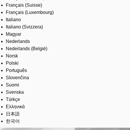
Français (Suisse)
Français (Luxembourg)
Italiano
Italiano (Svizzera)
Magyar
Nederlands
Nederlands (België)
Norsk
Polski
Português
Slovenčina
Suomi
Svenska
Türkçe
Ελληνικά
日本語
한국어