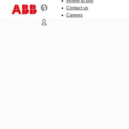
Where to buy
Contact us
Careers