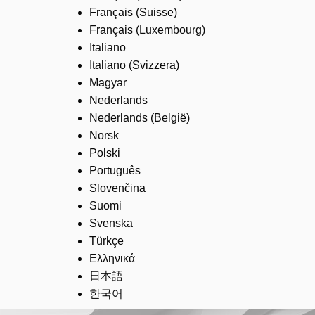
Français (Suisse)
Français (Luxembourg)
Italiano
Italiano (Svizzera)
Magyar
Nederlands
Nederlands (België)
Norsk
Polski
Português
Slovenčina
Suomi
Svenska
Türkçe
Ελληνικά
日本語
한국어