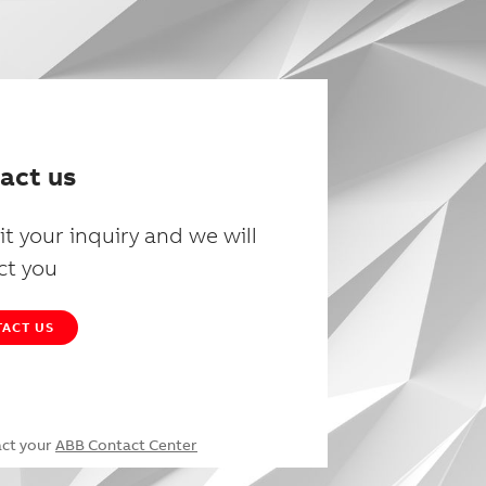
act us
t your inquiry and we will
ct you
ACT US
act your
ABB Contact Center