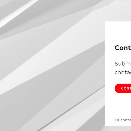
Cont
Submi
conta
CONT
Or cont