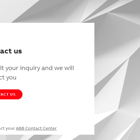
act us
t your inquiry and we will
ct you
ACT US
act your
ABB Contact Center