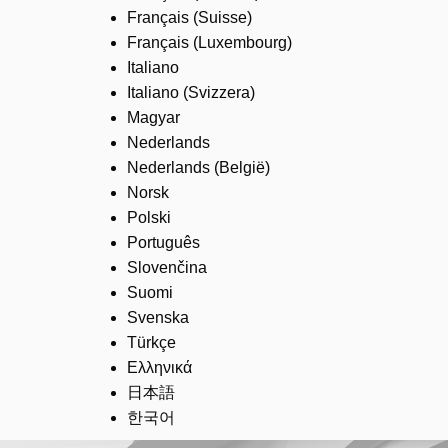
Français (Suisse)
Français (Luxembourg)
Italiano
Italiano (Svizzera)
Magyar
Nederlands
Nederlands (België)
Norsk
Polski
Português
Slovenčina
Suomi
Svenska
Türkçe
Ελληνικά
日本語
한국어