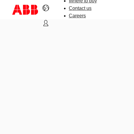
Where to buy
Contact us
Careers