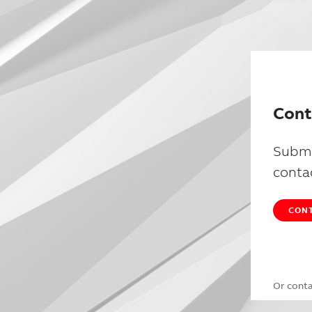
Cont
Submi
conta
CONT
Or cont