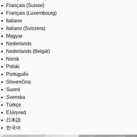
Français (Suisse)
Français (Luxembourg)
Italiano
Italiano (Svizzera)
Magyar
Nederlands
Nederlands (België)
Norsk
Polski
Português
Slovenčina
Suomi
Svenska
Türkçe
Ελληνικά
日本語
한국어