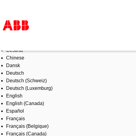
Select Language
Products & Solutions
Čeština
Industries
Chinese
Services
Dansk
About us
Deutsch
Where to buy
Deutsch (Schweiz)
Contact us
Deutsch (Luxemburg)
Careers
English
English (Canada)
Español
Français
Français (Belgique)
Français (Canada)