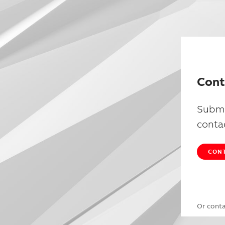
Cont
Submi
conta
CONT
Or cont