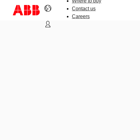
Where to buy
Contact us
Careers