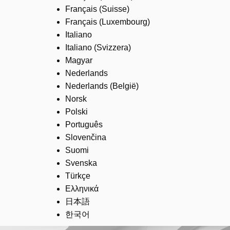
Français (Suisse)
Français (Luxembourg)
Italiano
Italiano (Svizzera)
Magyar
Nederlands
Nederlands (België)
Norsk
Polski
Português
Slovenčina
Suomi
Svenska
Türkçe
Ελληνικά
日本語
한국어