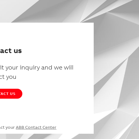
act us
t your inquiry and we will
ct you
ACT US
act your
ABB Contact Center