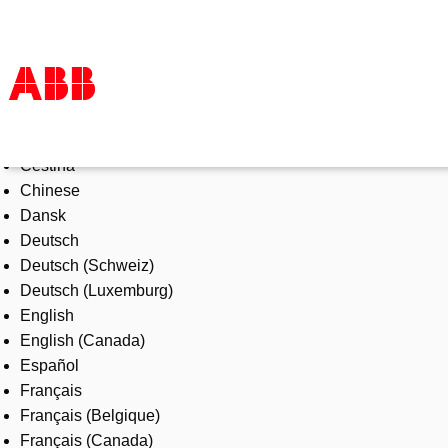
Select Language
Products & Solutions
Čeština
Industries
Chinese
Services
Dansk
About us
Deutsch
Where to buy
Deutsch (Schweiz)
Contact us
Deutsch (Luxemburg)
Careers
English
English (Canada)
Español
Français
Français (Belgique)
Français (Canada)