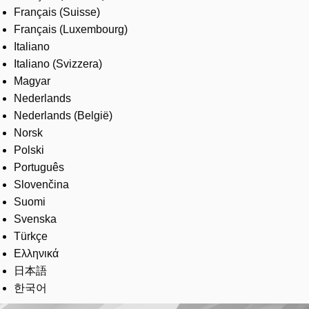
Français (Suisse)
Français (Luxembourg)
Italiano
Italiano (Svizzera)
Magyar
Nederlands
Nederlands (België)
Norsk
Polski
Português
Slovenčina
Suomi
Svenska
Türkçe
Ελληνικά
日本語
한국어