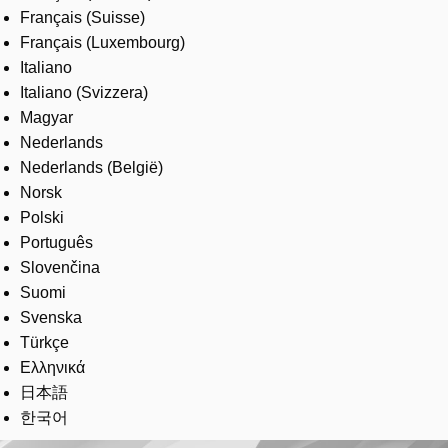
Français (Suisse)
Français (Luxembourg)
Italiano
Italiano (Svizzera)
Magyar
Nederlands
Nederlands (België)
Norsk
Polski
Português
Slovenčina
Suomi
Svenska
Türkçe
Ελληνικά
日本語
한국어