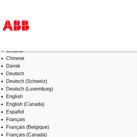
Select Language
Products & Solutions
Čeština
Industries
Chinese
Services
Dansk
About us
Deutsch
Where to buy
Deutsch (Schweiz)
Contact us
Deutsch (Luxemburg)
Careers
English
English (Canada)
Español
Français
Français (Belgique)
Français (Canada)