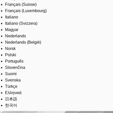
Français (Suisse)
Français (Luxembourg)
Italiano
Italiano (Svizzera)
Magyar
Nederlands
Nederlands (België)
Norsk
Polski
Português
Slovenčina
Suomi
Svenska
Türkçe
Ελληνικά
日本語
한국어