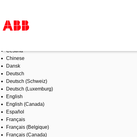
Select Language
Products & Solutions
Čeština
Industries
Chinese
Services
Dansk
About us
Deutsch
Where to buy
Deutsch (Schweiz)
Contact us
Deutsch (Luxemburg)
Careers
English
English (Canada)
Español
Français
Français (Belgique)
Français (Canada)