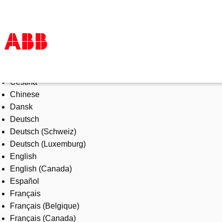
Select Language
Products & Solutions
Čeština
Industries
Chinese
Services
Dansk
About us
Deutsch
Where to buy
Deutsch (Schweiz)
Contact us
Deutsch (Luxemburg)
Careers
English
English (Canada)
Español
Français
Français (Belgique)
Français (Canada)