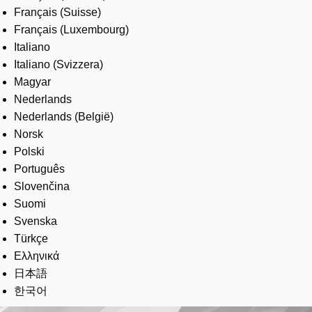
Français (Suisse)
Français (Luxembourg)
Italiano
Italiano (Svizzera)
Magyar
Nederlands
Nederlands (België)
Norsk
Polski
Português
Slovenčina
Suomi
Svenska
Türkçe
Ελληνικά
日本語
한국어