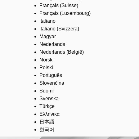
Français (Suisse)
Français (Luxembourg)
Italiano
Italiano (Svizzera)
Magyar
Nederlands
Nederlands (België)
Norsk
Polski
Português
Slovenčina
Suomi
Svenska
Türkçe
Ελληνικά
日本語
한국어