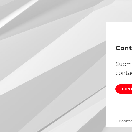
Cont
Submi
conta
CONT
Or cont