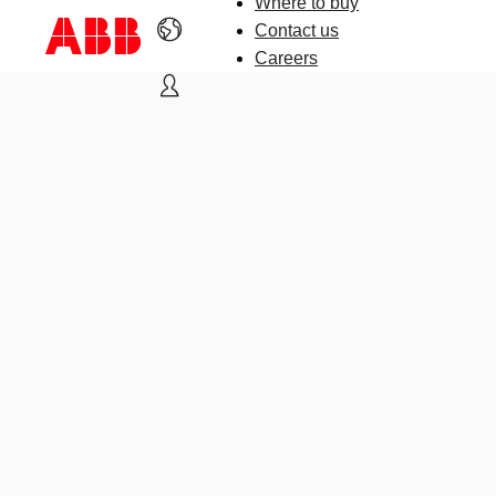
Where to buy
Contact us
Careers