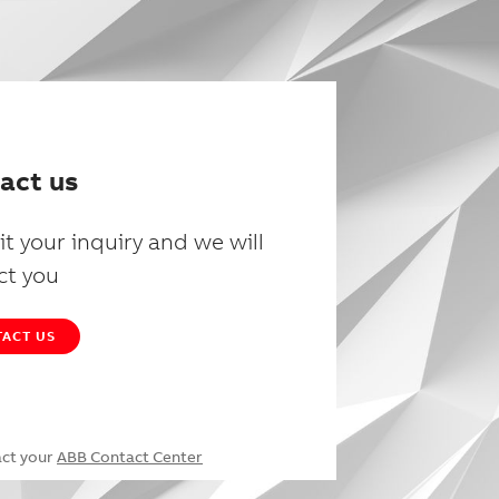
act us
t your inquiry and we will
ct you
ACT US
act your
ABB Contact Center